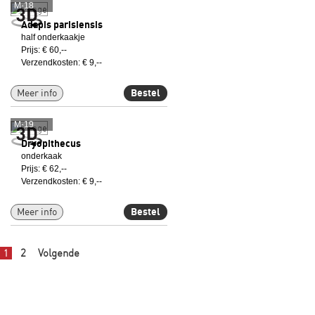
M-18
Adapis parisiensis
half onderkaakje
Prijs: € 60,--
Verzendkosten: € 9,--
Meer info
Bestel
M-19
Dryopithecus
onderkaak
Prijs: € 62,--
Verzendkosten: € 9,--
Meer info
Bestel
2
Volgende
1