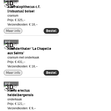
M-5
Australopithecus c.f.
(robustus) boisei
cranium
Prijs: € 325,--
Verzendkosten: € 18,--
Meer info
Bestel
M-6
Neanderthaler 'La Chapelle
aux Saints'
cranium met onderkaak
Prijs: € 431,--
Verzendkosten: € 18,--
Meer info
Bestel
M-8
Homo erectus
heidelbergensis
onderkaak
Prijs: € 121,--
Verzendkosten: € 9,--