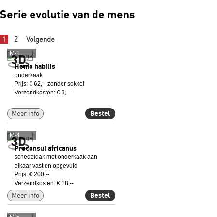
Serie evolutie van de mens
2
Volgende
1
M-1
Homo habilis
onderkaak
Prijs: € 62,-- zonder sokkel
Verzendkosten: € 9,--
Meer info
Bestel
M-4
Proconsul africanus
schedeldak met onderkaak aan
elkaar vast en opgevuld
Prijs: € 200,--
Verzendkosten: € 18,--
Meer info
Bestel