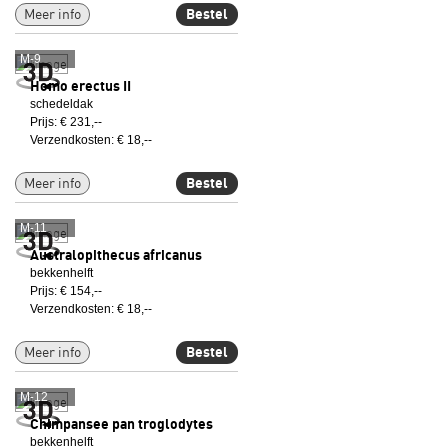
Meer info
Bestel
M-9
Homo erectus II
schedeldak
Prijs: € 231,--
Verzendkosten: € 18,--
Meer info
Bestel
M-11
Australopithecus africanus
bekkenhelft
Prijs: € 154,--
Verzendkosten: € 18,--
Meer info
Bestel
M-12
Chimpansee pan troglodytes
bekkenhelft