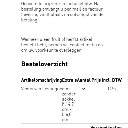
Genoemde prijzen zijn inclusief btw. Na
bestelling ontvangt u per mail de factuur.
Levering vindt plaats na ontvangst van de
betaling.
Wanneer u een fruit of herfst artikel
besteld hebt, nemen wij contact met u op
om uw voorkeur te overleggen.
Besteloverzicht
Artikelomschrijving
Extra's
Aantal
Prijs incl. BTW
Venus van Lespugue
afm.
€ 57,--
zonder
sokkel
h.14,7
cm x
b.6,0
cm
Verzendkosten