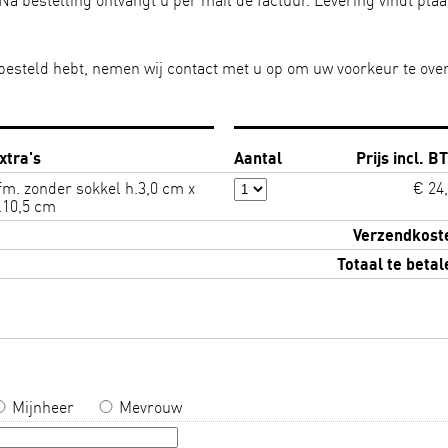
Na bestelling ontvangt u per mail de factuur. Levering vindt plaa
l besteld hebt, nemen wij contact met u op om uw voorkeur te ove
xtra's
Aantal
Prijs incl. B
fm. zonder sokkel h.3,0 cm x
€ 24,
.10,5 cm
Verzendkost
Totaal te betal
Mijnheer
Mevrouw