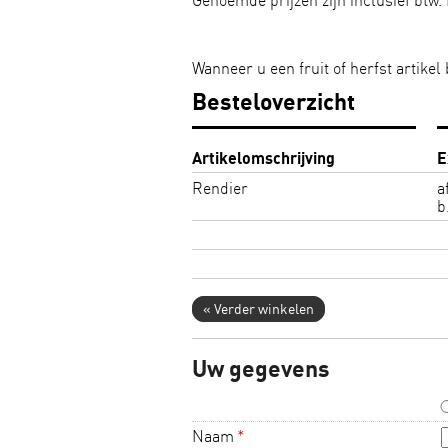
Genoemde prijzen zijn inclusief btw. 
Wanneer u een fruit of herfst artike
Besteloverzicht
Artikelomschrijving
E
Rendier
a
b
« Verder winkelen
Uw gegevens
Naam
*