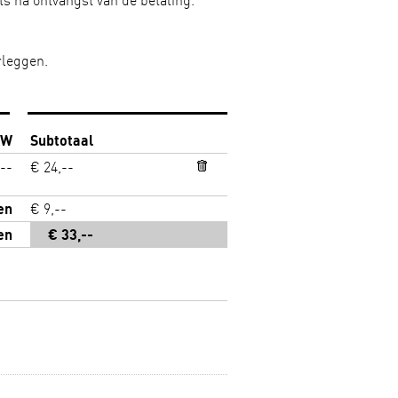
ts na ontvangst van de betaling.
rleggen.
TW
Subtotaal
--
€ 24,--
en
€ 9,--
en
€ 33,--