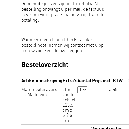
Genoemde prijzen zijn inclusief btw. Na
bestelling ontvangt u per mail de factuur.
Levering vindt plaats na ontvangst van de
betaling.
Wanneer u een fruit of herfst artikel
besteld hebt, nemen wij contact met u op
om uw voorkeur te overleggen.
Besteloverzicht
Artikelomschrijving
Extra's
Aantal
Prijs incl. BTW
Mammoetgravure
afm.
€ 48,--
La Madeleine
zonder
sokkel
l.23,6
cm x
b.9,6
cm
Verzendkosten